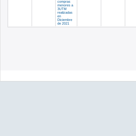
compras
menores a
3UTM
realizadas
en
Diciembre
de 2021