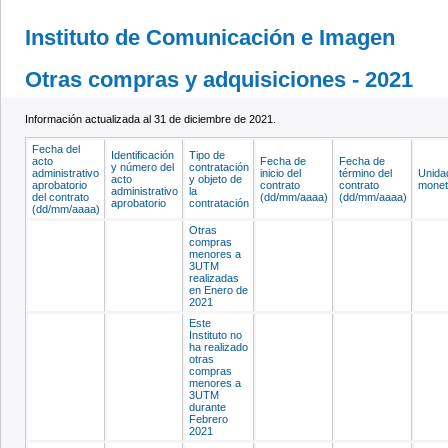
Instituto de Comunicación e Imagen
Otras compras y adquisiciones - 2021
Información actualizada al 31 de diciembre de 2021.
Fecha del
Identificación
Tipo de
acto
Fecha de
Fecha de
y número del
contratación
administrativo
inicio del
término del
Unida
acto
y objeto de
aprobatorio
contrato
contrato
monet
administrativo
la
del contrato
(dd/mm/aaaa)
(dd/mm/aaaa)
aprobatorio
contratación
(dd/mm/aaaa)
Otras
compras
menores a
3UTM
realizadas
en Enero de
2021
Este
Instituto no
ha realizado
otras
compras
menores a
3UTM
durante
Febrero
2021