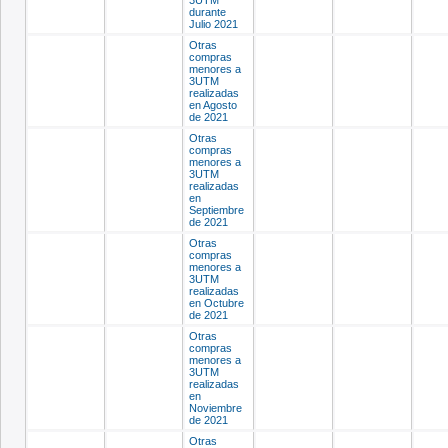
3UTM
durante
Julio 2021
Otras
compras
menores a
3UTM
realizadas
en Agosto
de 2021
Otras
compras
menores a
3UTM
realizadas
en
Septiembre
de 2021
Otras
compras
menores a
3UTM
realizadas
en Octubre
de 2021
Otras
compras
menores a
3UTM
realizadas
en
Noviembre
de 2021
Otras