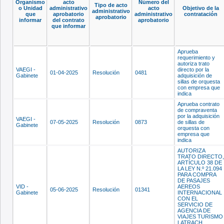
Organismo
acto
Número del
Tipo de acto
o Unidad
administrativo
acto
Objetivo de la
administrativo
que
aprobatorio
administrativo
contratación
aprobatorio
informar
del contrato
aprobatorio
que informar
Aprueba
requerimiento y
autoriza trato
VAEGI -
directo por la
01-04-2025
Resolución
0481
Gabinete
adquisición de
sillas de orquesta
con empresa que
indica
Aprueba contrato
de compraventa
por la adquisición
VAEGI -
07-05-2025
Resolución
0873
de sillas de
Gabinete
orquesta con
empresa que
indica
AUTORIZA
TRATO DIRECTO,
ARTÍCULO 38 DE
LA LEY N.º 21.094
PARA COMPRA
DE PASAJES
VID -
AEREOS
05-06-2025
Resolución
01341
Gabinete
INTERNACIONAL
CON EL
SERVICIO DE
AGENCIA DE
VIAJES TURISMO
LATRACH