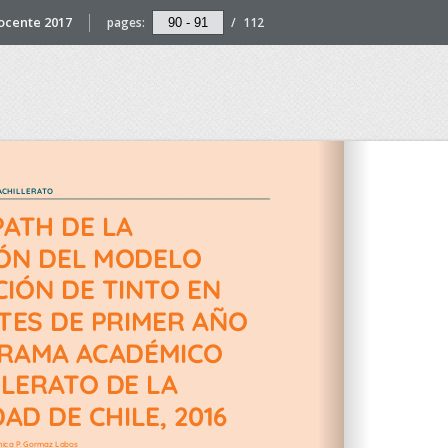
Docente 2017
pages:
/
112