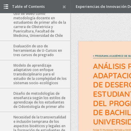
de la Universidad de Chile
Table of Contents
Experiencias de Innovación 
Uso de video como
metodología docente en
estudiantes de primer año de la
carrera de Obstetricia y
Puericultura, Facultad de
Medicina, Universidad de Chile
Evaluación de uso de
herramientas de U-Cursos en
tres cursos de pregrado
Modelo de aprendizaje
adaptativo con enfoque
transdisciplinario para el
estudio de la complejidad de los
sistemas socio-ecológicos
Diseño de metodologías de
enseñanza según los estilos de
aprendizaje de los estudiantes
de Odontología de primer año
Necesidad de la transversalidad
e inclusión temprana de los
aspectos bioéticos y legales en
la formación de estudiantes de