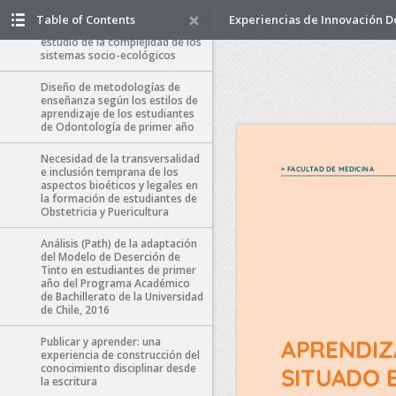
Modelo de aprendizaje
adaptativo con enfoque
Table of Contents
Experiencias de Innovación 
transdisciplinario para el
estudio de la complejidad de los
sistemas socio-ecológicos
Diseño de metodologías de
enseñanza según los estilos de
aprendizaje de los estudiantes
de Odontología de primer año
Necesidad de la transversalidad
e inclusión temprana de los
aspectos bioéticos y legales en
la formación de estudiantes de
Obstetricia y Puericultura
Análisis (Path) de la adaptación
del Modelo de Deserción de
Tinto en estudiantes de primer
año del Programa Académico
de Bachillerato de la Universidad
de Chile, 2016
Publicar y aprender: una
experiencia de construcción del
conocimiento disciplinar desde
la escritura