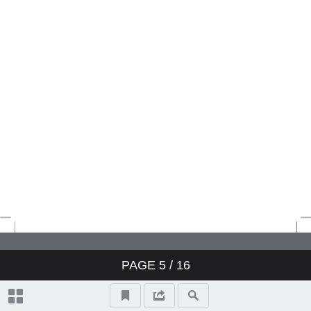
universidades?
¿Qué podemos hacer en la
Universidad de Chile cuando
somos víctimas de acoso?
Un nuevo procedimiento que
aborde el acoso sexual
PAGE
5
/
16