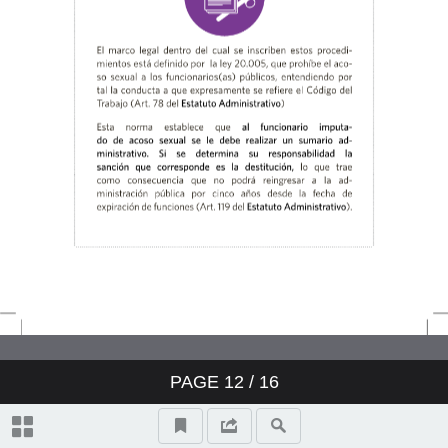
universidades?
¿Qué podemos hacer en la
Universidad de Chile cuando
somos víctimas de acoso?
Un nuevo procedimiento que
aborde el acoso sexual
PAGE
12
/
16