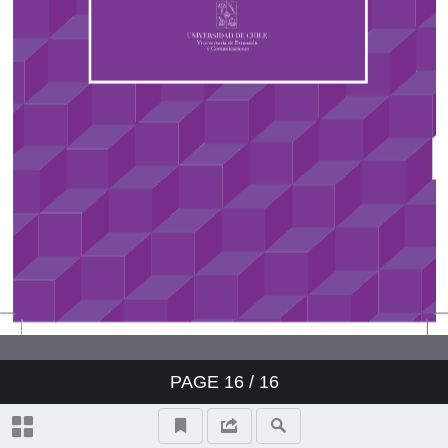
universidades?
¿Qué podemos hacer en la
Universidad de Chile cuando
somos víctimas de acoso?
Un nuevo procedimiento que
aborde el acoso sexual
PAGE
16
/
16