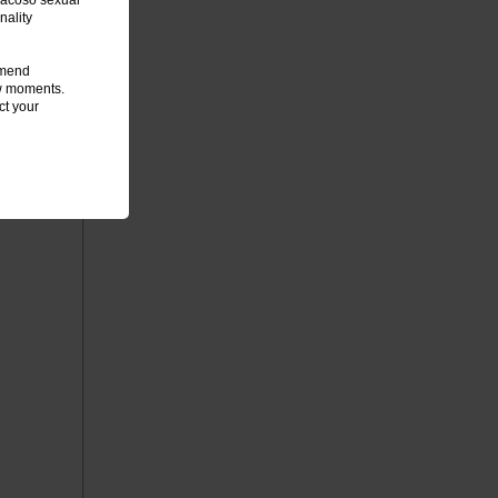
l acoso sexual
nality
mmend
few moments.
ct your