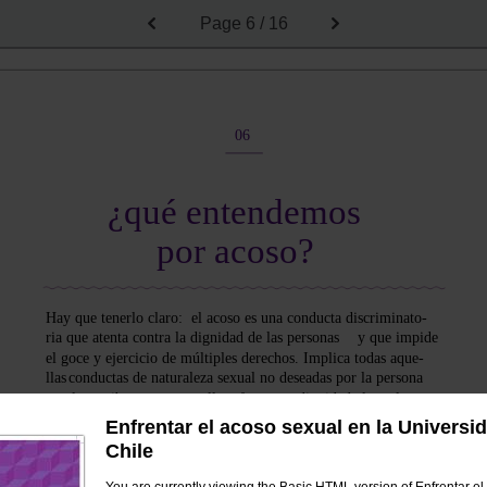
Page
6 / 16
06
¿qué entendemos
por acoso?
Hay que tenerlo claro:
el acoso es una conducta discriminato-
ria que atenta contra la dignidad de las personas
y que impide
el goce y ejercicio de múltiples derechos. Implica todas aque-
llas
conductas de naturaleza sexual no deseadas por la persona
que las recibe y que, por ello, afectan su dignidad al resultar
ofensivas, hostiles o amenazadoras.
Enfrentar el acoso sexual en la Universi
Chile